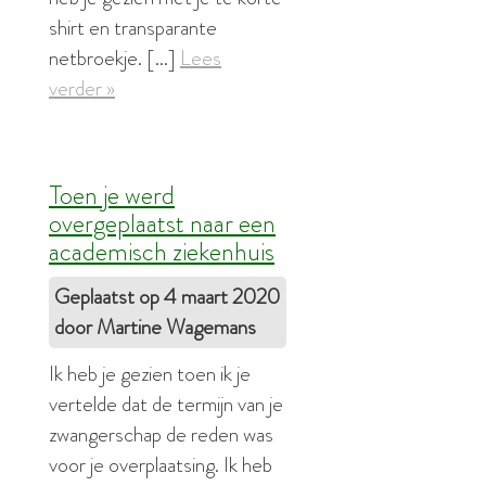
shirt en transparante
netbroekje. […]
Lees
verder »
Toen je werd
overgeplaatst naar een
academisch ziekenhuis
Geplaatst op 4 maart 2020
door Martine Wagemans
Ik heb je gezien toen ik je
vertelde dat de termijn van je
zwangerschap de reden was
voor je overplaatsing. Ik heb