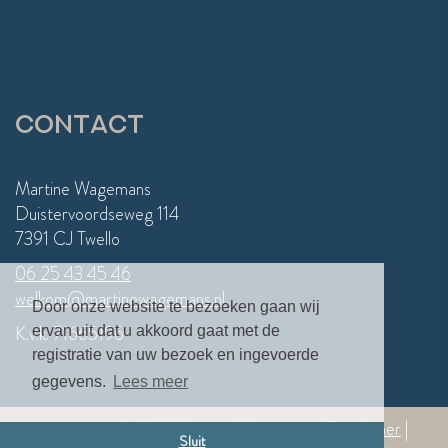
Contact
Martine Wagemans
Duistervoordseweg 114
7391 CJ Twello
06 25 43 45 46
welkom@martinewagemans.nl
Door onze website te bezoeken gaan wij
K.v.k. 71665196
ervan uit dat u akkoord gaat met de
registratie van uw bezoek en ingevoerde
gegevens.
Lees meer
© 2026 Martine Wagemans
|
Disclaimer
|
Sluit