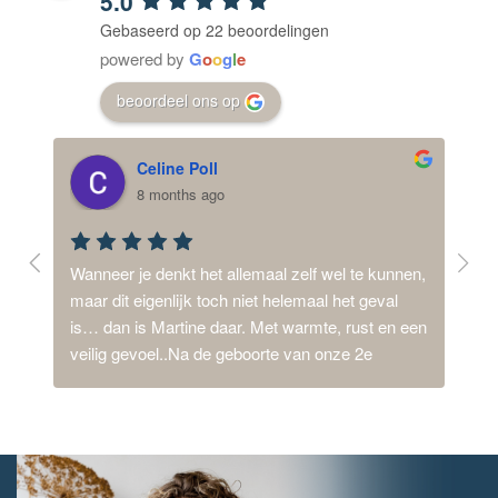
5.0
Gebaseerd op 22 beoordelingen
powered by
G
o
o
g
l
e
beoordeel ons op
Celine Poll
8 months ago
ij 
Wanneer je denkt het allemaal zelf wel te kunnen, 
Mijn
d,  
maar dit eigenlijk toch niet helemaal het geval 
dysm
is… dan is Martine daar. Met warmte, rust en een 
synd
n 
veilig gevoel..Na de geboorte van onze 2e 
van 
een 
dochter, met een intensieve en lange periode van 
thui
 ons 
ziekenhuizen stond ik 1.5 jaar 24/7 aan, stress en 
ook 
 
spanning. Ontspannen? Ik wist niet meer hoe dat 
geboo
moest. Ga ik hulp inschakelen? Martine een mail 
hyper
gestuurd en ze belde me vlot op. Na een fijn 
zoon