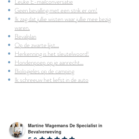
Leuke E-mailconversatie
Geen bevalling met een strik er om!
Ik zag dat jullie wisten waar jullie mee bezig
waren.
Bevalplan
Op de zwarte lijst...
Herkenning is het sleutelwoord!
Hondenpoep op je aanrecht...
Biologieles op de camping
Ik schreeuw het liefst in de auto
Martine Wagemans De Specialist in
Bevalverweving