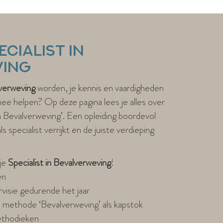
ecialist in
ving
lverweving
worden, je kennis en vaardigheden
e helpen? Op deze pagina lees je alles over
 in Bevalverweving’. Een opleiding boordevol
s specialist verrijkt en de juiste verdieping
 je
Specialist in Bevalverweving
!
en
ervisie gedurende het jaar
 methode ‘Bevalverweving’ als kapstok
ethodieken