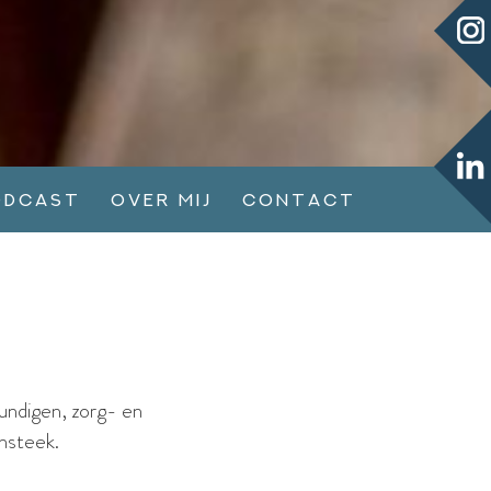
odcast
Over mij
Contact
kundigen, zorg- en
insteek.