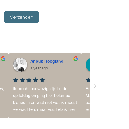
*
*
Anouk Hoogland
Ilse Schoolka
a year ago
a year ago
w, 
Ik mocht aanwezig zijn bij de 
Een dikke vette dankjew
 
opflufdag en ging hier helemaal 
Martine toe, het voelt v
blanco in en wist niet wat ik moest 
eerste moment als thui
verwachten, maar wat heb ik hier 
☀️❣️:Na de geboorte va
al veel van mogen opsteken. 
dochter, die helaas te v
 
Martine is een fijn en nuchter 
deze wereld kwam en ni