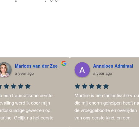
Marloes van der Zee
Anneloes Admiraal
a year ago
a year ago
a een traumatische eerste 
Martine is een fantastische vrou
evalling werd ik door mijn 
die mij enorm geholpen heeft na
erloskundige gewezen op 
de vroeggeboorte en overlijden 
artine. Gelijk na het eerste 
van ons eerste kind, en een 
ontactmoment voelde ik dat ik 
traumatische bevalling van de 
er op de juiste plek was. Ik 
tweede. Door heel goed naar mij