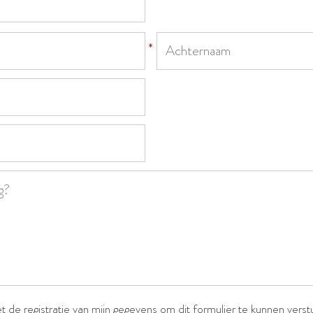
*
*
t de registratie van mijn gegevens om dit formulier te kunnen verst