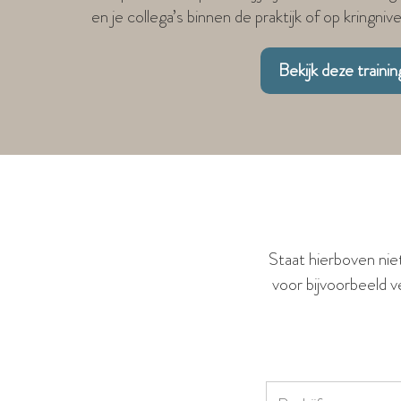
en je collega’s binnen de praktijk of op kringniv
Bekijk deze trainin
Staat hierboven niet
voor bijvoorbeeld v