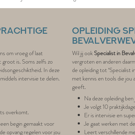
 prachtige
Opleiding Sp
Bevalverwe
ns om vroeg of laat
Wil jij ook
Specialist in Beva
t groot is. Soms zelfs zo
vergroten en anderen daarme
eidsongeschiktheid. In deze
de opleiding tot ‘Specialist
 middels intervisie te delen.
met kennis en tools die jou al
geeft.
Na deze opleiding ben
Je volgt 10 praktijkdag
iets overkomt.
Er is intervisie en sup
e een begin gemaakt voor
Je gaat werken met de
lg de opvang regelen voor jou
Leert verschillende m