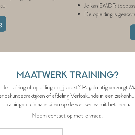
eau.
Je kan EMDR toepas
De opleiding is geac
g
Maatwerk training?
 de training of opleiding die jij zoekt? Regelmatig verzorgt M
erloskundepraktijken of afdeling Verloskunde in een ziekenhui
trainingen, die aansluiten op de wensen vanuit het team.
Neem contact op met je vraag!