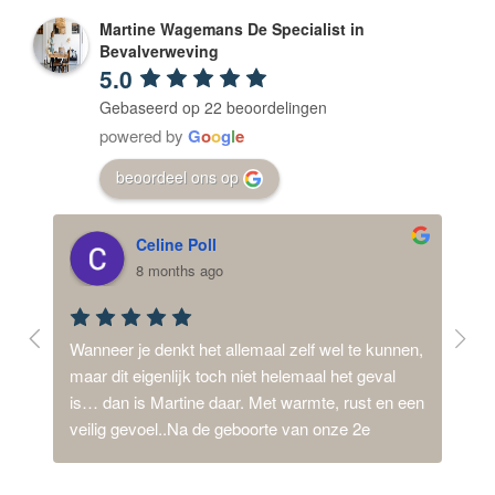
Martine Wagemans De Specialist in
Bevalverweving
5.0
Gebaseerd op 22 beoordelingen
powered by
G
o
o
g
l
e
beoordeel ons op
Celine Poll
8 months ago
ij 
Wanneer je denkt het allemaal zelf wel te kunnen, 
Mijn
d,  
maar dit eigenlijk toch niet helemaal het geval 
dysm
is… dan is Martine daar. Met warmte, rust en een 
synd
n 
veilig gevoel..Na de geboorte van onze 2e 
van 
een 
dochter, met een intensieve en lange periode van 
thui
 ons 
ziekenhuizen stond ik 1.5 jaar 24/7 aan, stress en 
ook 