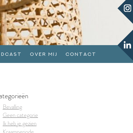
odcast
Over mij
Contact
ategorieën
Bevalling
Geen categorie
Ik heb je gezien
Kraamperiode