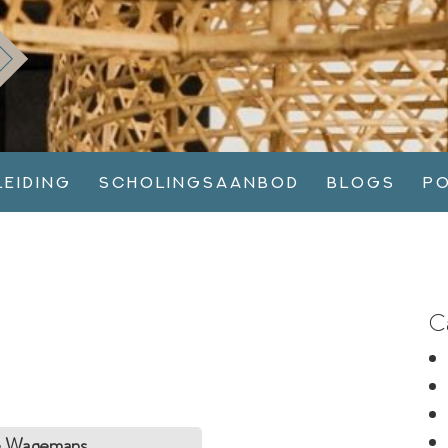
leiding
Scholingsaanbod
Blogs
P
C
ine Wagemans