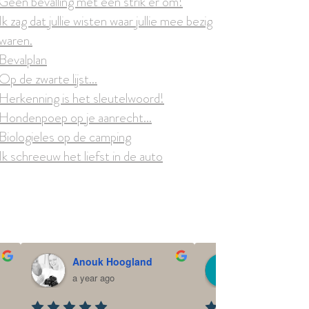
Geen bevalling met een strik er om!
Ik zag dat jullie wisten waar jullie mee bezig
waren.
Bevalplan
Op de zwarte lijst...
Herkenning is het sleutelwoord!
Hondenpoep op je aanrecht...
Biologieles op de camping
Ik schreeuw het liefst in de auto
Anouk Hoogland
Ilse Schoolka
a year ago
a year ago