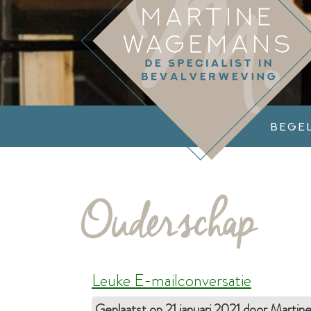
Bege
Ouderschap
Leuke E-mailconversatie
Geplaatst op 21 januari 2021 door Mart