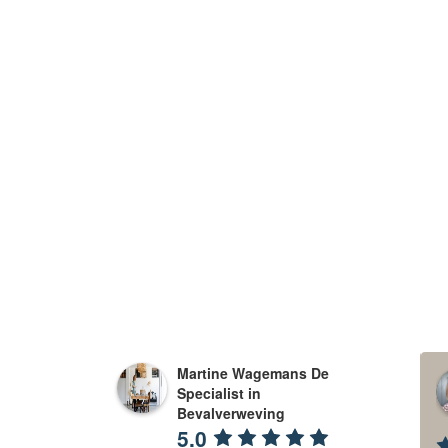
Martine Wagemans De
eline Poll
Emmy Klein Nagelvoort
Specialist in
 months ago
11 months ago
Bevalverweving
5.0