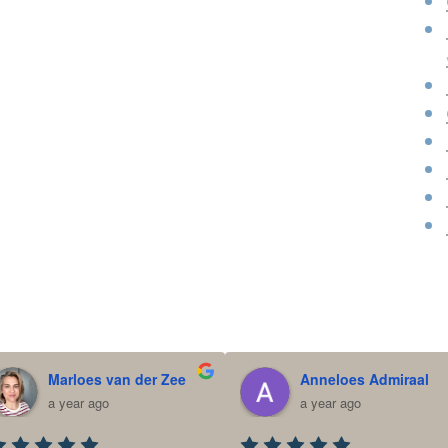
Marloes van der Zee
Anneloes Admiraal
a year ago
a year ago