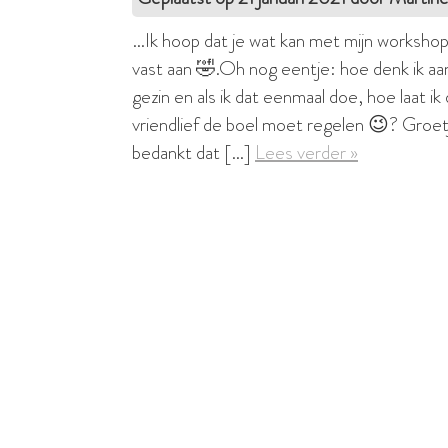
…Ik hoop dat je wat kan met mijn workshopt
vast aan 🤣.Oh nog eentje: hoe denk ik aan
gezin en als ik dat eenmaal doe, hoe laat ik
vriendlief de boel moet regelen 😉? Groe
bedankt dat […]
Lees verder »