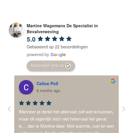
Martine Wagemans De Specialist in
Bevalverweving
5.0
Gebaseerd op 22 beoordelingen
powered by
G
o
o
g
l
e
beoordeel ons op
Celine Poll
8 months ago
ij 
Wanneer je denkt het allemaal zelf wel te kunnen, 
Mijn
d,  
maar dit eigenlijk toch niet helemaal het geval 
dysm
is… dan is Martine daar. Met warmte, rust en een 
synd
n 
veilig gevoel..Na de geboorte van onze 2e 
van 