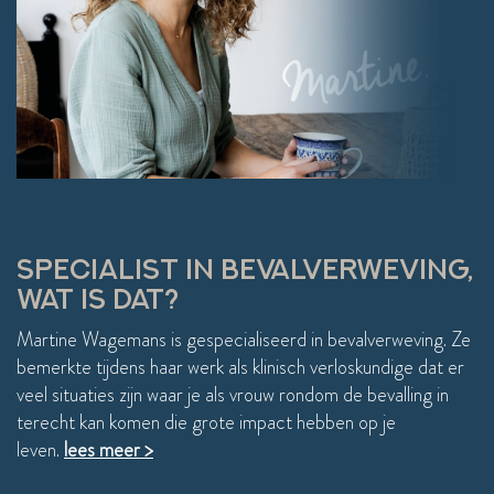
versie van mezelf.Martine is hartelijk, 
Door 
ontspannen, warm en straalt veiligheid uit. Je kan 
verha
volledig jezelf zijn en ook een stukje humor 
extra
ontbrak gelukkig niet. (Tussen alle zware 
zieke
gevoelens vind ik dat heerlijk!)Ondanks de 
gesp
intensiviteit, kwam ik altijd lichter en fijner weer 
wel m
thuis!
aller
compl
weer 
einde
SPECIALIST IN BEVALVERWEVING,
WAT IS DAT?
Martine Wagemans is gespecialiseerd in bevalverweving. Ze
bemerkte tijdens haar werk als klinisch verloskundige dat er
veel situaties zijn waar je als vrouw rondom de bevalling in
terecht kan komen die grote impact hebben op je
leven.
lees meer >