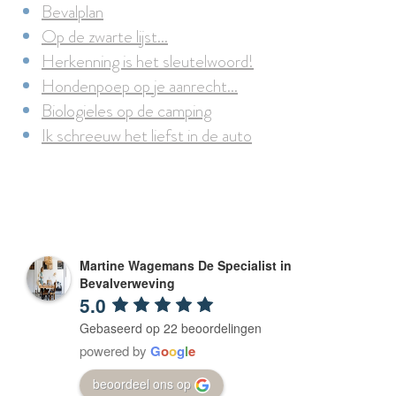
Bevalplan
Op de zwarte lijst...
Herkenning is het sleutelwoord!
Hondenpoep op je aanrecht...
Biologieles op de camping
Ik schreeuw het liefst in de auto
Martine Wagemans De Specialist in
Bevalverweving
5.0
Gebaseerd op 22 beoordelingen
powered by
G
o
o
g
l
e
beoordeel ons op