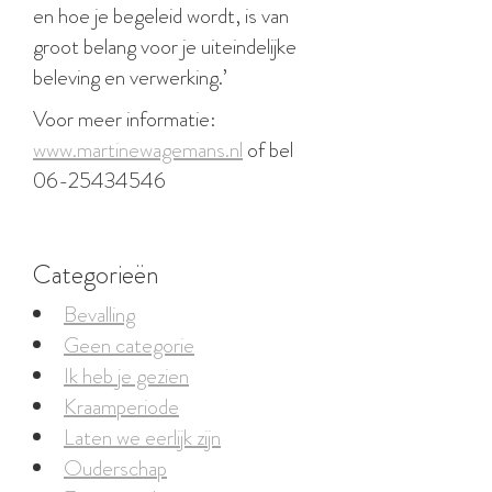
en hoe je begeleid wordt, is van
groot belang voor je uiteindelijke
beleving en verwerking.’
Voor meer informatie:
www.martinewagemans.nl
of bel
06-25434546
Categorieën
Bevalling
Geen categorie
Ik heb je gezien
Kraamperiode
Laten we eerlijk zijn
Ouderschap