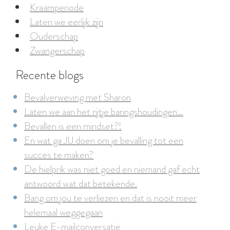
Kraamperiode
Laten we eerlijk zijn
Ouderschap
Zwangerschap
Recente blogs
Bevalverweving met Sharon
Laten we aan het rijtje baringshoudingen...
Bevallen is een mindset?!
En wat ga JIJ doen om je bevalling tot een
succes te maken?
De hielprik was niet goed en niemand gaf echt
antwoord wat dat betekende.
Bang om jou te verliezen en dat is nooit meer
helemaal weggegaan
Leuke E-mailconversatie