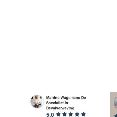
Martine Wagemans De
eline Poll
Emmy Klein Nagelvoort
Specialist in
 months ago
11 months ago
Bevalverweving
5.0