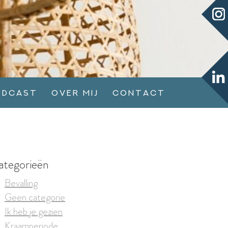
odcast
Over mij
Contact
ategorieën
Bevalling
Geen categorie
Ik heb je gezien
Kraamperiode