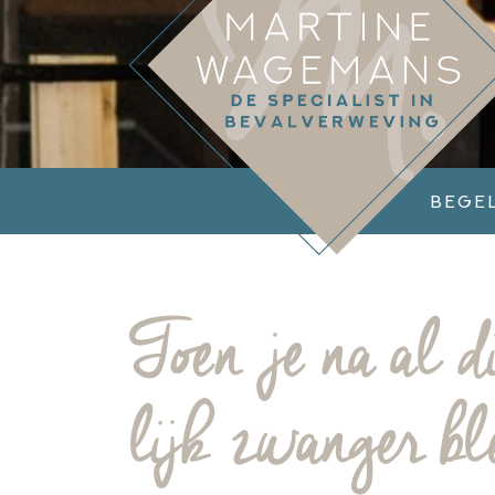
Bege
Toen je na al d
lijk zwanger b