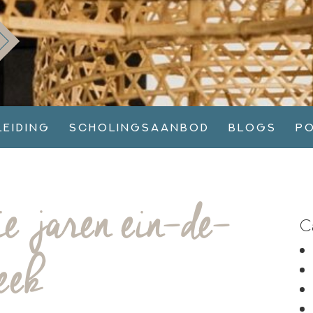
leiding
Scholingsaanbod
Blogs
P
ie jaren ein-de-
C
leek