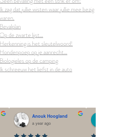
Geen bevalling met een strik er om!
Ik zag dat jullie wisten waar jullie mee bezig
waren.
Bevalplan
Op de zwarte lijst...
Herkenning is het sleutelwoord!
Hondenpoep op je aanrecht...
Biologieles op de camping
Ik schreeuw het liefst in de auto
Anouk Hoogland
Ilse Schoolka
a year ago
a year ago