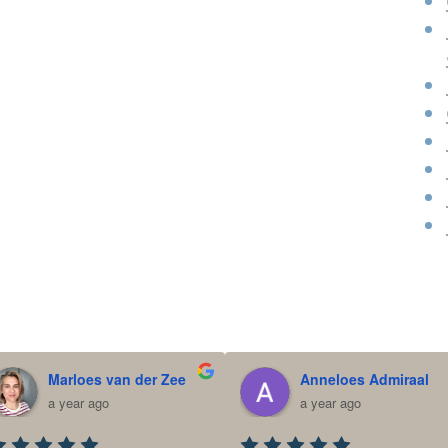
Marloes van der Zee
Anneloes Admiraal
a year ago
a year ago