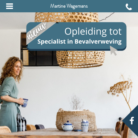
Martine Wagemans