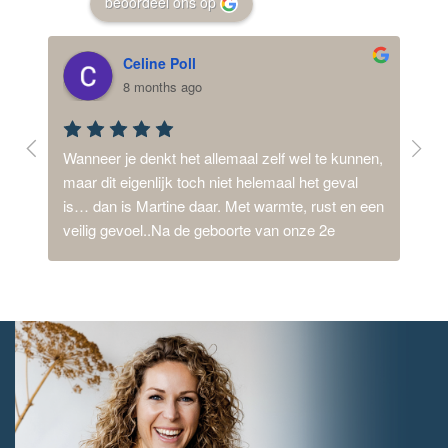
beoordeel ons op
Celine Poll
8 months ago
ij 
Wanneer je denkt het allemaal zelf wel te kunnen, 
Mijn
d,  
maar dit eigenlijk toch niet helemaal het geval 
dysm
is… dan is Martine daar. Met warmte, rust en een 
synd
n 
veilig gevoel..Na de geboorte van onze 2e 
van 
een 
dochter, met een intensieve en lange periode van 
thui
 ons 
ziekenhuizen stond ik 1.5 jaar 24/7 aan, stress en 
ook 
 
spanning. Ontspannen? Ik wist niet meer hoe dat 
geboo
moest. Ga ik hulp inschakelen? Martine een mail 
hyper
gestuurd en ze belde me vlot op. Na een fijn 
zoon
telefoongesprek de eerste fysieke afspraak 
me ni
gepland. Na vele gesprekken en een paar 
hoofd
sessies EMDR kan ik weer ontspannen, kan ik 
geva
weer relaxed zijn en ben ik weer de leukere 
terec