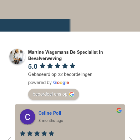
Martine Wagemans De Specialist in
Bevalverweving
5.0
Gebaseerd op 22 beoordelingen
powered by
G
o
o
g
l
e
beoordeel ons op
Celine Poll
8 months ago