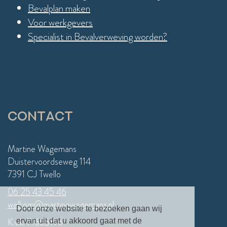
Bevalplan maken
Voor werkgevers
Specialist in Bevalverweving worden?
Contact
Martine Wagemans
Duistervoordseweg 114
7391 CJ Twello
06 25 43 45 46
welkom@martinewagemans.nl
Door onze website te bezoeken gaan wij
K.v.k. 71665196
ervan uit dat u akkoord gaat met de