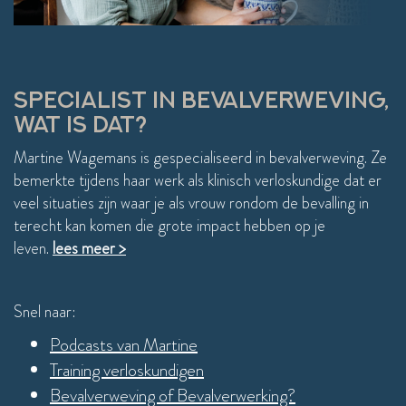
thuis!
aller
compl
weer 
einde
SPECIALIST IN BEVALVERWEVING,
WAT IS DAT?
Martine Wagemans is gespecialiseerd in bevalverweving. Ze
bemerkte tijdens haar werk als klinisch verloskundige dat er
veel situaties zijn waar je als vrouw rondom de bevalling in
terecht kan komen die grote impact hebben op je
leven.
lees meer >
Snel naar:
Podcasts van Martine
Training verloskundigen
Bevalverweving of Bevalverwerking?