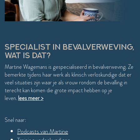
gevoelens vind ik dat heerlijk!)Ondanks de 
gesp
intensiviteit, kwam ik altijd lichter en fijner weer 
wel m
thuis!
aller
compl
weer 
einde
SPECIALIST IN BEVALVERWEVING,
WAT IS DAT?
Martine Wagemans is gespecialiseerd in bevalverweving. Ze
bemerkte tijdens haar werk als klinisch verloskundige dat er
veel situaties zijn waar je als vrouw rondom de bevalling in
terecht kan komen die grote impact hebben op je
leven.
lees meer >
Snel naar:
Podcasts van Martine