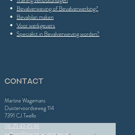
Training verloskundigen
Bevalverweving of Bevalverwerking?
Bevalplan maken
Voor werkgevers
Specialist in Bevalverweving worden?
Contact
Martine Wagemans
Duistervoordseweg 114
7391 CJ Twello
06 25 43 45 46
welkom@martinewagemans.nl