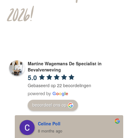
2026!
Martine Wagemans De Specialist in
Bevalverweving
5.0
Gebaseerd op 22 beoordelingen
powered by
G
o
o
g
l
e
beoordeel ons op
Celine Poll
8 months ago