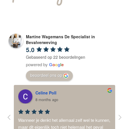
Martine Wagemans De Specialist in
Bevalverweving
5.0
Gebaseerd op 22 beoordelingen
powered by
G
o
o
g
l
e
beoordeel ons op
Celine Poll
8 months ago
ij 
Wanneer je denkt het allemaal zelf wel te kunnen, 
Mijn
d,  
maar dit eigenlijk toch niet helemaal het geval 
dysm