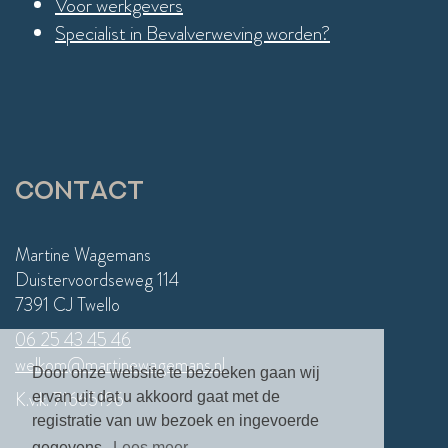
Voor werkgevers
Specialist in Bevalverweving worden?
Contact
Martine Wagemans
Duistervoordseweg 114
7391 CJ Twello
06 25 43 45 46
welkom@martinewagemans.nl
Door onze website te bezoeken gaan wij
K.v.k. 71665196
ervan uit dat u akkoord gaat met de
registratie van uw bezoek en ingevoerde
gegevens.
Lees meer