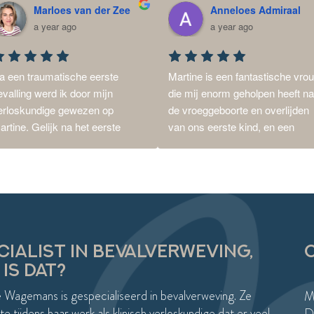
Marloes van der Zee
Anneloes Admiraal
a year ago
a year ago
a een traumatische eerste 
Martine is een fantastische vrou
evalling werd ik door mijn 
die mij enorm geholpen heeft na
erloskundige gewezen op 
de vroeggeboorte en overlijden 
artine. Gelijk na het eerste 
van ons eerste kind, en een 
ontactmoment voelde ik dat ik 
traumatische bevalling van de 
er op de juiste plek was. Ik 
tweede. Door heel goed naar mij
oelde me gehoord en begrepen, 
als persoon te kijken, heb ik hele
ant Martine combineert haar 
goede begeleiding gekregen die 
rvaring als verloskundige met 
aansloot bij wat ik nodig had, om
en open en empathische 
zélf weer vooruit te kunnen.Ook 
enadering.Hierdoor is niet alleen 
heeft ze recent een opfrisdag 
CIALIST IN BEVALVERWEVING,
tap voor stap mijn bevalling 
georganiseerd, waar we met een
IS DAT?
erwerkt, maar is er ook een 
aantal vrouwen bij elkaar 
 Wagemans is gespecialiseerd in bevalverweving. Ze
ooi plan voor de tweede 
kwamen. We konden alles met 
M
evalling gemaakt.Afgelopen 
elkaar delen en weer even 
e tijdens haar werk als klinisch verloskundige dat er veel