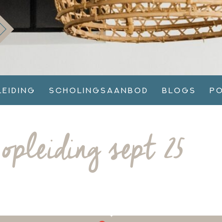
leiding
Scholingsaanbod
Blogs
P
opleiding sept 25