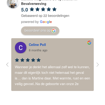
Bevalverweving
5.0
Gebaseerd op 22 beoordelingen
powered by
G
o
o
g
l
e
beoordeel ons op
Celine Poll
8 months ago
ij 
Wanneer je denkt het allemaal zelf wel te kunnen, 
Mijn
d,  
maar dit eigenlijk toch niet helemaal het geval 
dysm
is… dan is Martine daar. Met warmte, rust en een 
synd
n 
veilig gevoel..Na de geboorte van onze 2e 
van 
een 
dochter, met een intensieve en lange periode van 
thui
 ons 
ziekenhuizen stond ik 1.5 jaar 24/7 aan, stress en 
ook 
 
spanning. Ontspannen? Ik wist niet meer hoe dat 
geboo