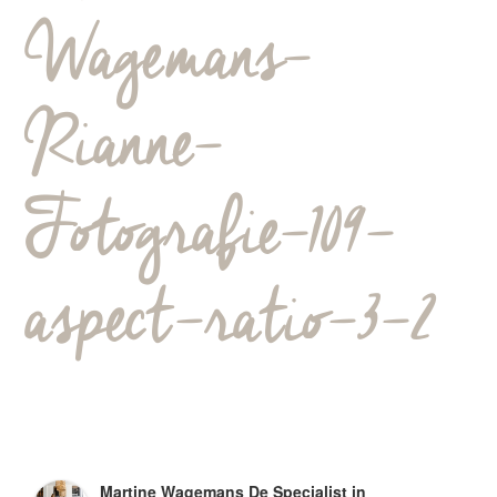
Wagemans-
Rianne-
Fotografie-109-
aspect-ratio-3-2
Martine Wagemans De Specialist in