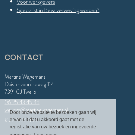
Voor werkgevers
Specialist in Bevalverweving worden?
Contact
Martine Wagemans
Duistervoordseweg 114
7391 CJ Twello
06 25 43 45 46
welkom@martinewagemans.nl
Door onze website te bezoeken gaan wij
K.v.k. 71665196
ervan uit dat u akkoord gaat met de
registratie van uw bezoek en ingevoerde
gegevens.
Lees meer