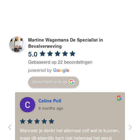
Martine Wagemans De Specialist in
Bevalverweving
5.0
Gebaseerd op 22 beoordelingen
powered by
G
o
o
g
l
e
beoordeel ons op
Celine Poll
8 months ago
ij 
Wanneer je denkt het allemaal zelf wel te kunnen, 
Mijn
d,  
maar dit eigenlijk toch niet helemaal het geval 
dysm