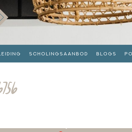
leiding
Scholingsaanbod
Blogs
P
756