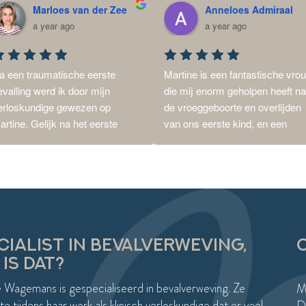
Marloes van der Zee
Anneloes Admiraal
a year ago
a year ago
a een traumatische eerste 
Martine is een fantastische vrou
evalling werd ik door mijn 
die mij enorm geholpen heeft na
erloskundige gewezen op 
de vroeggeboorte en overlijden 
artine. Gelijk na het eerste 
van ons eerste kind, en een 
ontactmoment voelde ik dat ik 
traumatische bevalling van de 
er op de juiste plek was. Ik 
tweede. Door heel goed naar mij
oelde me gehoord en begrepen, 
als persoon te kijken, heb ik hele
ant Martine combineert haar 
goede begeleiding gekregen die 
rvaring als verloskundige met 
aansloot bij wat ik nodig had, om
en open en empathische 
zélf weer vooruit te kunnen.Ook 
enadering.Hierdoor is niet alleen 
heeft ze recent een opfrisdag 
CIALIST IN BEVALVERWEVING,
tap voor stap mijn bevalling 
georganiseerd, waar we met een
IS DAT?
erwerkt, maar is er ook een 
aantal vrouwen bij elkaar 
 Wagemans is gespecialiseerd in bevalverweving. Ze
ooi plan voor de tweede 
kwamen. We konden alles met 
M
evalling gemaakt.Afgelopen 
elkaar delen en weer even 
e tijdens haar werk als klinisch verloskundige dat er veel