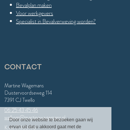
Bevalplan maken
Voor werkgevers
Specialist in Bevalverweving worden?
Contact
Martine Wagemans
Duistervoordseweg 114
7391 CJ Twello
06 25 43 45 46
welkom@martinewagemans.nl
Door onze website te bezoeken gaan wij
K.v.k. 71665196
ervan uit dat u akkoord gaat met de