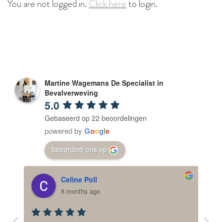
You are not logged in.
Click here
to login.
Martine Wagemans De Specialist in
Bevalverweving
5.0
Gebaseerd op 22 beoordelingen
powered by
G
o
o
g
l
e
beoordeel ons op
Celine Poll
8 months ago