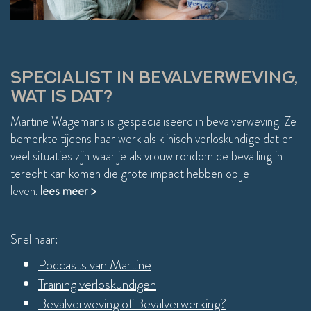
thuis!
aller
compl
weer 
einde
SPECIALIST IN BEVALVERWEVING,
WAT IS DAT?
Martine Wagemans is gespecialiseerd in bevalverweving. Ze
bemerkte tijdens haar werk als klinisch verloskundige dat er
veel situaties zijn waar je als vrouw rondom de bevalling in
terecht kan komen die grote impact hebben op je
leven.
lees meer >
Snel naar:
Podcasts van Martine
Training verloskundigen
Bevalverweving of Bevalverwerking?