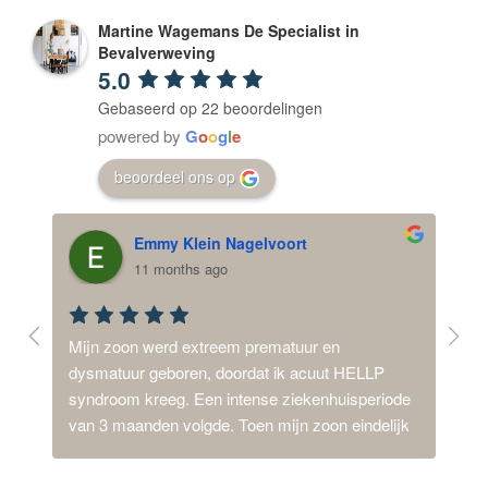
Martine Wagemans De Specialist in
Bevalverweving
5.0
Gebaseerd op 22 beoordelingen
powered by
G
o
o
g
l
e
beoordeel ons op
Emmy Klein Nagelvoort
11 months ago
nen, 
Mijn zoon werd extreem prematuur en 
Na ee
 
dysmatuur geboren, doordat ik acuut HELLP 
door
 een 
syndroom kreeg. Een intense ziekenhuisperiode 
Gelij
van 3 maanden volgde. Toen mijn zoon eindelijk 
ik hi
 van 
thuis kwam waren we enorm blij, maar ik merkte 
geho
ss en 
ook dat het landen moeizaam ging. Sinds de 
haar