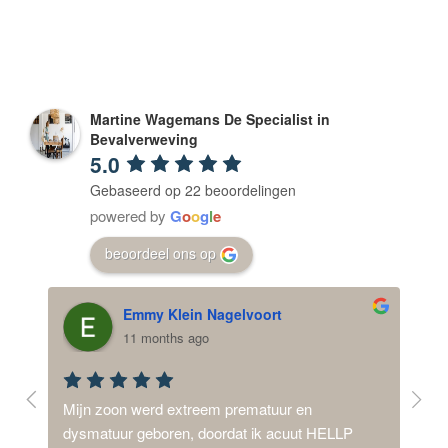
Martine Wagemans De Specialist in
Bevalverweving
5.0
Gebaseerd op 22 beoordelingen
powered by
G
o
o
g
l
e
beoordeel ons op
Emmy Klein Nagelvoort
11 months ago
nen, 
Mijn zoon werd extreem prematuur en 
Na ee
 
dysmatuur geboren, doordat ik acuut HELLP 
door