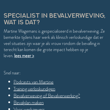
weer beter, ben niet meer hyperalert en kan 
eindelijk weer uit staan. Ik kan weer ontspannen!
SPECIALIST IN BEVALVERWEVING,
WAT IS DAT?
Martine Wagemans is gespecialiseerd in bevalverweving. Ze
bemerkte tijdens haar werk als klinisch verloskundige dat er
veel situaties zijn waar je als vrouw rondom de bevalling in
terecht kan komen die grote impact hebben op je
leven.
lees meer >
Snel naar:
Podcasts van Martine
Training verloskundigen
Bevalverweving of Bevalverwerking?
Bevalplan maken
Voor werkgevers