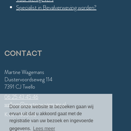
Specialist in Bevalverweving worden?
Contact
Martine Wagemans
Duistervoordseweg 114
7391 CJ Twello
06 25 43 45 46
welkom@martinewagemans.nl
Door onze website te bezoeken gaan wij
K.v.k. 71665196
ervan uit dat u akkoord gaat met de
registratie van uw bezoek en ingevoerde
gegevens.
Lees meer