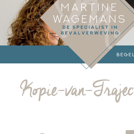
Bege
Kopie-van-Trajec