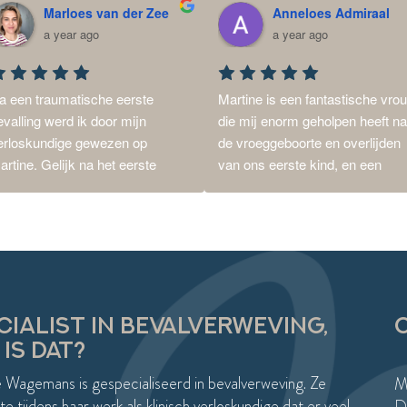
Marloes van der Zee
Anneloes Admiraal
a year ago
a year ago
a een traumatische eerste 
Martine is een fantastische vrou
evalling werd ik door mijn 
die mij enorm geholpen heeft na
erloskundige gewezen op 
de vroeggeboorte en overlijden 
artine. Gelijk na het eerste 
van ons eerste kind, en een 
ontactmoment voelde ik dat ik 
traumatische bevalling van de 
er op de juiste plek was. Ik 
tweede. Door heel goed naar mij
oelde me gehoord en begrepen, 
als persoon te kijken, heb ik hele
ant Martine combineert haar 
goede begeleiding gekregen die 
rvaring als verloskundige met 
aansloot bij wat ik nodig had, om
en open en empathische 
zélf weer vooruit te kunnen.Ook 
enadering.Hierdoor is niet alleen 
heeft ze recent een opfrisdag 
CIALIST IN BEVALVERWEVING,
tap voor stap mijn bevalling 
georganiseerd, waar we met een
IS DAT?
erwerkt, maar is er ook een 
aantal vrouwen bij elkaar 
 Wagemans is gespecialiseerd in bevalverweving. Ze
ooi plan voor de tweede 
kwamen. We konden alles met 
M
evalling gemaakt.Afgelopen 
elkaar delen en weer even 
e tijdens haar werk als klinisch verloskundige dat er veel