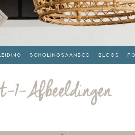
leiding
Scholingsaanbod
Blogs
P
t-1-Afbeeldingen