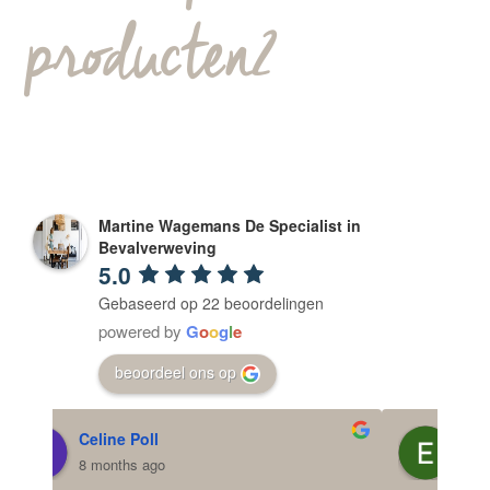
producten2
Martine Wagemans De Specialist in
Bevalverweving
5.0
Gebaseerd op 22 beoordelingen
powered by
G
o
o
g
l
e
beoordeel ons op
Emmy Klein Nagelvoort
11 months ago