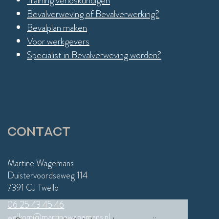
Training verloskundigen
Bevalverweving of Bevalverwerking?
Bevalplan maken
Voor werkgevers
Specialist in Bevalverweving worden?
Contact
Martine Wagemans
Duistervoordseweg 114
7391 CJ Twello
06 25 43 45 46
welkom@martinewagemans.nl