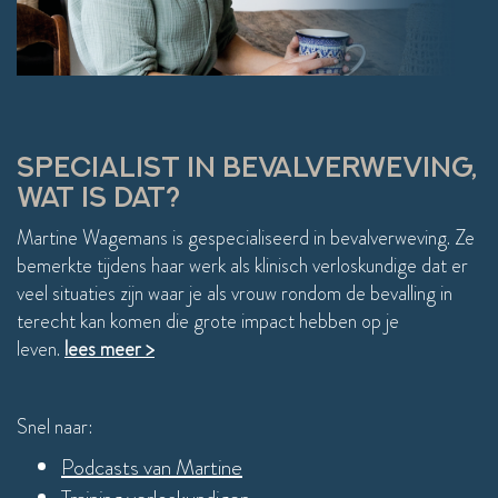
gesprekken en EMDR waren heel intensief, maar 
er 
wel met goed resultaat. Ik kreeg antwoorden op 
allerlei vragen, waardoor mijn verhaal meer 
compleet is en ik het kan verweven. Ik slaap 
weer beter, ben niet meer hyperalert en kan 
eindelijk weer uit staan. Ik kan weer ontspannen!
SPECIALIST IN BEVALVERWEVING,
WAT IS DAT?
Martine Wagemans is gespecialiseerd in bevalverweving. Ze
bemerkte tijdens haar werk als klinisch verloskundige dat er
veel situaties zijn waar je als vrouw rondom de bevalling in
terecht kan komen die grote impact hebben op je
leven.
lees meer >
Snel naar:
Podcasts van Martine