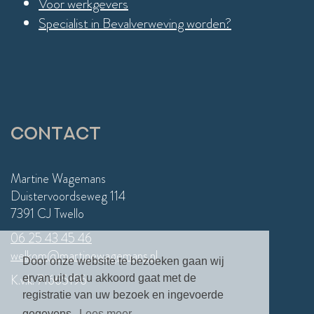
Voor werkgevers
Specialist in Bevalverweving worden?
Contact
Martine Wagemans
Duistervoordseweg 114
7391 CJ Twello
06 25 43 45 46
welkom@martinewagemans.nl
Door onze website te bezoeken gaan wij
K.v.k. 71665196
ervan uit dat u akkoord gaat met de
registratie van uw bezoek en ingevoerde
gegevens.
Lees meer