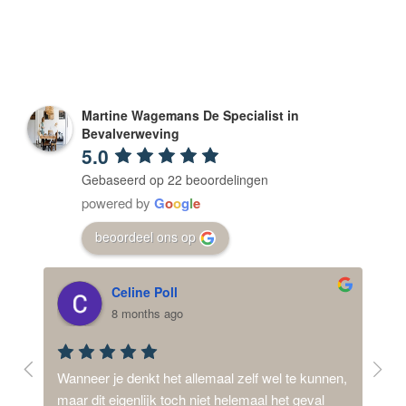
Martine Wagemans De Specialist in
Bevalverweving
5.0
Gebaseerd op 22 beoordelingen
powered by
G
o
o
g
l
e
beoordeel ons op
Celine Poll
8 months ago
ij 
Wanneer je denkt het allemaal zelf wel te kunnen, 
Mijn
d,  
maar dit eigenlijk toch niet helemaal het geval 
dysm