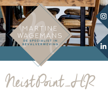
NeistPoint_HR