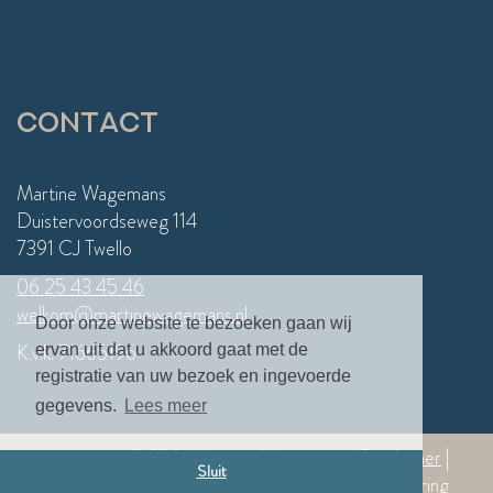
Contact
Martine Wagemans
Duistervoordseweg 114
7391 CJ Twello
06 25 43 45 46
welkom@martinewagemans.nl
Door onze website te bezoeken gaan wij
K.v.k. 71665196
ervan uit dat u akkoord gaat met de
registratie van uw bezoek en ingevoerde
gegevens.
Lees meer
© 2026 Martine Wagemans
|
Disclaimer
|
Sluit
Algemene voorwaarden
|
Privacy verklaring