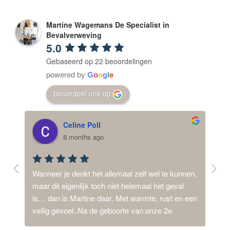
Martine Wagemans De Specialist in
Bevalverweving
5.0
Gebaseerd op 22 beoordelingen
powered by
G
o
o
g
l
e
beoordeel ons op
Celine Poll
8 months ago
ij 
Wanneer je denkt het allemaal zelf wel te kunnen, 
Mijn
d,  
maar dit eigenlijk toch niet helemaal het geval 
dysm
is… dan is Martine daar. Met warmte, rust en een 
synd
n 
veilig gevoel..Na de geboorte van onze 2e 
van 
een 
dochter, met een intensieve en lange periode van 
thui